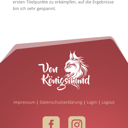
ersten Titelpunkte zu erkämpfen, auf die Ergebnisse
bin ich sehr gespannt.
Impressum
|
Datenschutzerklärung
|
Login
|
Logout



